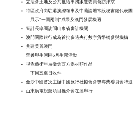
立法會土地及公共批給事務跟進委員會訪津京
特區政府向駐港澳總領事及中葡論壇常設秘書處代表團
展示“一國兩制”成果及澳門發展機遇
審計長率團訪問山東省審計機關
澳門國際銀行成為首批多邊央行數字貨幣橋參與機構
共建美麗澳門
齊參與生態區6月生態活動
視覺藝術年展徵集西方媒材類作品
下周五至日收件
金沙中國首次主辦中國旅行社協會會獎專業委員會特邀
山東廣電視聽項目推介會在澳舉行