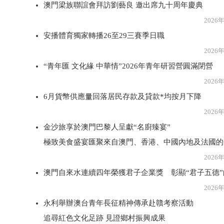
澳門梁族聯誼會拜訪劉藝良 邀出席九十周年慶典
2026年8月3
安播體育獨家轉播26至29三賽季日職
2026年8月3
“青年匯 文化緣 中華情”2026年青年研習營圓滿閉營
2026年8月3
6月貨幣供應量回落居民存款及貸款*均按月下降
2026年8月3
金沙旅享於澳門巴黎人呈獻“名廚臻宴”
極致美食盛宴匯聚來自澳門、香港、中國內地及法國的
2026年8月3
澳門自來水連續四年榮獲君子企業獎 彰顯“君子五德
2026年8月3
永利舉辦澳台青年長征精神傳承赴贛考察活動
追尋紅色文化足跡 見證鄉村振興成果