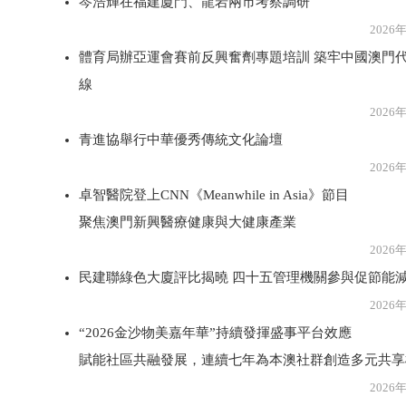
岑浩輝在福建廈門、龍岩兩市考察調研
2026年8月3
體育局辦亞運會賽前反興奮劑專題培訓 築牢中國澳門代
線
2026年8月3
青進協舉行中華優秀傳統文化論壇
2026年8月3
卓智醫院登上CNN《Meanwhile in Asia》節目
聚焦澳門新興醫療健康與大健康產業
2026年8月3
民建聯綠色大廈評比揭曉 四十五管理機關參與促節能
2026年8月3
“2026金沙物美嘉年華”持續發揮盛事平台效應
賦能社區共融發展，連續七年為本澳社群創造多元共享
2026年8月3