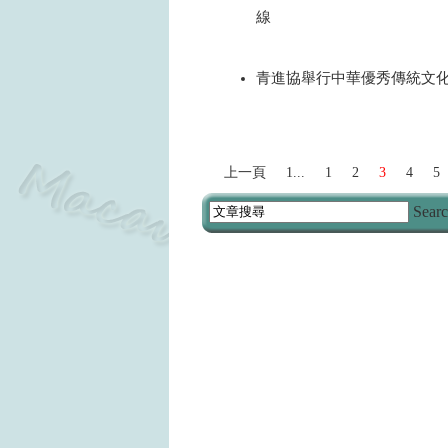
線
2026
青進協舉行中華優秀傳統文
2026
上一頁
1...
1
2
3
4
5
Sear