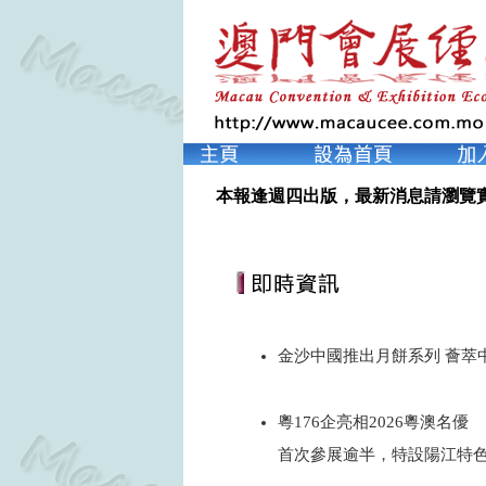
本報逢週四出版，最新消息請瀏覽
金沙中國推出月餅系列 薈萃
2026
粵176企亮相2026粵澳名優
首次參展逾半，特設陽江特