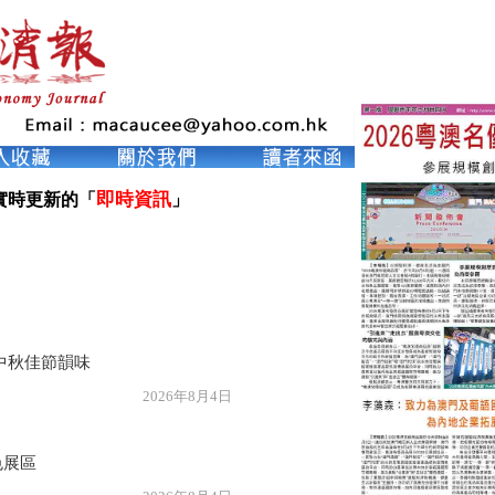
即時資訊
實時更新的「
」

中秋佳節韻味
年8月4日
色展區