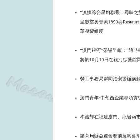
2026
“澳娛綜合星廚聯乘：尋味之
呈獻當奧豐素1890與Restaur
華餐饗維度
2026
“澳門銀河”榮譽呈獻：“追”
將於10月10日在銀河綜藝館
2026
勞工事務局聯同治安警辦講解
2026
澳門青年·中葡西企業專項實
2026
岑浩輝在福建廈門、龍岩兩
2026
體育局辦亞運會賽前反興奮劑