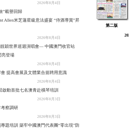
年8月4日
旅”載譽回歸
ant Allen米芝蓮星級意法盛宴 “侍酒導賞”昇
第二版
2
年8月4日
張靚穎世界巡迴演唱會— 中國澳門收官站
閃亮登場
年8月4日
會 提高會展及文體業合規聘用意識
年8月4日
習啟動首批七名澳青赴橫琴培訓
年8月3日
市考察調研
年8月3日
專題培訓 築牢中國澳門代表團“零出現”防