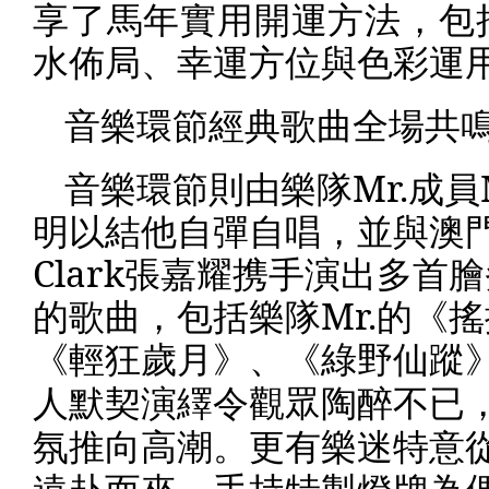
享了馬年實用開運方法，包
水佈局、幸運方位與色彩運
音樂環節經典歌曲全場共
音樂環節則由樂隊
Mr.
成員
明以結他自彈自唱，並與澳
Clark
張嘉耀携手演出多首膾
的歌曲，包括樂隊
Mr.
的《搖
《輕狂
歲
⽉
》、《
綠野仙蹤
人默契演繹令觀眾陶醉不已
氛推向高潮。更有樂迷特意