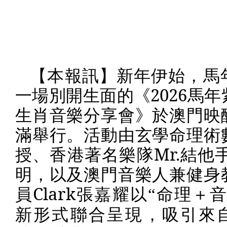
【本報訊】新年伊始，馬
一場別開生面的《
2026
馬年
生肖音樂分享會》於澳門映
滿舉行。活動由玄學命理術
授、香港著名樂隊
Mr.
結他
明，以及澳門音樂人兼健身
員
Clark
張嘉耀以“命理＋音
新形式聯合呈現，吸引來