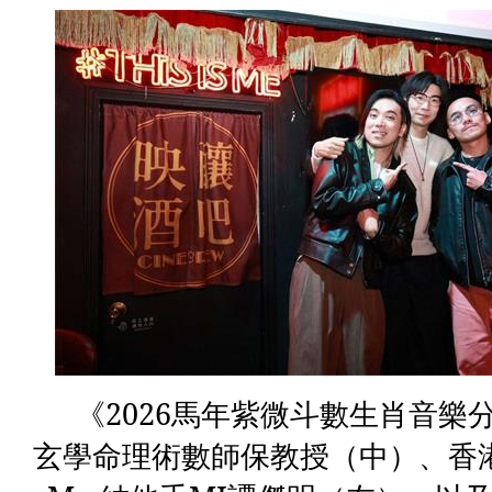
《
2026
馬年紫微斗數生肖音樂
玄學命理術數師保教授（中）、
香