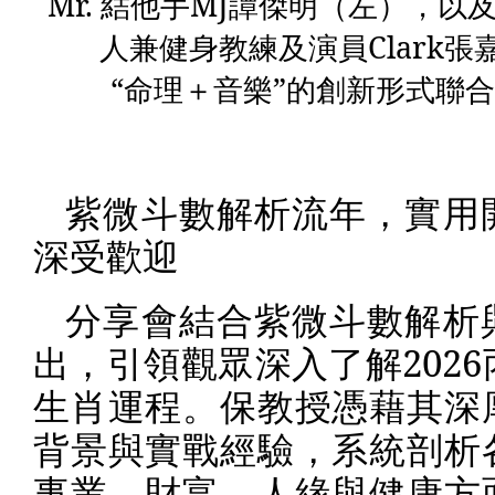
Mr.
結他手
MJ
譚傑明（左），以
人兼健身教練及演員
Clark
張
“命理＋音樂”的創新形式聯
紫微斗數解析流年，實用
深受歡迎
分享會結合紫微斗數解析
出，引領觀眾深入了解
2026
生肖運程。保教授憑藉其深
背景與實戰經驗，系統剖析
事業、財富、人緣與健康方