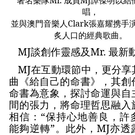
著名樂隊
Mr.
成員
MJ
譚傑明以結
唱，
並與澳門音樂人
Clark
張嘉耀携手
炙人口的經典歌曲。
MJ
談創作靈感及
Mr.
最新
MJ
在互動環節中，更分享
曲《給自己的命書》，其創
命書為意象，探討命運與自
間的張力，將命理哲思融入
相信：“保持心地善良，許
能夠逆轉”。此外，
MJ
亦透