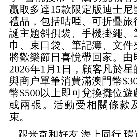
贏取多達
15
款限定版迪士尼
禮品，包括咕
𠱸
、可折疊旅
誕主題斜孭袋、手機掛繩、
巾、束口袋、筆記簿、文件
將歡樂節日喜悅帶回家。由
2026
年
1
月
1
日，顧客凡於星
與商户單筆消費滿澳門幣
$3
幣
$500
以上即可兌換攤位遊
或兩張。活動受相關條款
束。
跟米奇和好友 海上同行 環