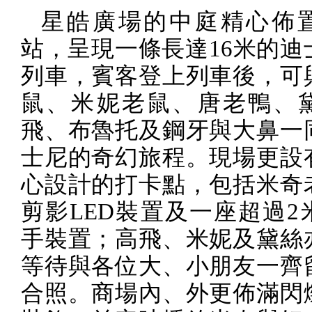
星皓廣場的中庭精心佈
站，呈現一條長達
16
米的迪
列車，賓客登上列車後，可
鼠、米妮老鼠、唐老鴨、
飛、布魯托及鋼牙與大鼻一
士尼的奇幻旅程。現場更設
心設計的打卡點，包括米奇
剪影
LED
裝置及一座超過
2
手裝置；高飛、米妮及黛絲
等待與各位大、小朋友一齊
合照。商場內、外更佈滿閃