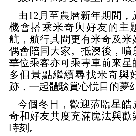
由
12
月至農曆新年期間，
機會搭乘米奇與好友的主
航，航行其間更有米奇及米
偶會陪同大家。抵澳後，噴
華位乘客亦可乘專車前來星
多個景點繼續尋找米奇與
跡，一起體驗賞心悅目的夢
今個冬日，歡迎蒞臨星皓
奇和好友共度充滿魔法與歡
時刻。