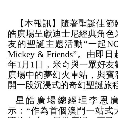
【本報訊】隨著聖誕佳節
皓廣場呈獻迪士尼經典角色
友的聖誕主題活動“一起
N
Mickey & Friends
”。由即日
年
1
月
1
日，米奇與一眾好友
廣場中的夢幻火車站，與賓
開一段沉浸式的奇幻聖誕旅
星皓廣場總經理李恩
示：“作為首個澳門一站式