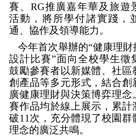
賽、
RG
推廣嘉年華及旅遊
活動，將所學付諸實踐，
通、協作及領導能力。
今年首次舉辦的“健康理財
設計比賽”面向全校學生徵
鼓勵參賽者以新媒體、社區
創產品等多元形式，結合創
廣健康理財與決策博弈理念
賽作品均於線上展示，累計
破
11
次，充分體現了校園群
理念的廣泛共鳴。