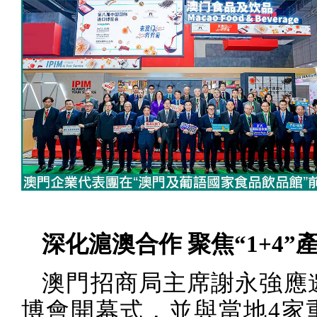
深化滬澳合作 聚焦“
1+4
”
澳門招商局主席謝永強應
博會開幕式，並與當地
4
家