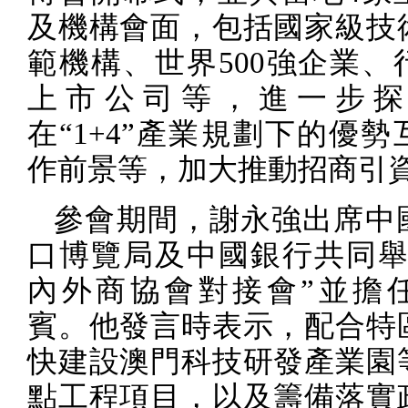
及機構會面，包括國家級技
範機構、世界
500
強企業、
上市公司等，進一步探
在“
1+4
”產業規劃下的優勢
作前景等，加大推動招商引
參會期間，謝永強出席中
口博覽局及中國銀行共同舉
內外商協會對接會”並擔
賓。他發言時表示，配合特
快建設澳門科技研發產業園
點工程項目，以及籌備落實