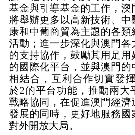
基金與引導基金的工作，澳
將舉辦更多以高新技術、中
康和中葡商貿為主題的各類
活動；進一步深化與澳門各
的支持協作，鼓勵其用足用
的國際化平台，並與澳門的
相結合，互利合作切實發揮
於
2
的平台功能，推動兩大
戰略協同，在促進澳門經濟
發展的同時，更好地服務國
對外開放大局。