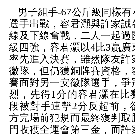
男子組手
-67
公斤級同樣有
選手出戰，容君灝與許家誠
線及下線奮戰，二人一起過
級四強，容君灝以
4
比
3
贏廣
率先進入決賽，雖然隊友許
徽隊，但仍獲銅牌賽資格，
賽面對另一安徽隊選手，爭
烈，先得
1
分的容君灝在比
段被對手連擊
2
分反超前，
方完場前犯規而最終獲判取
門收穫全運會第三金，而許