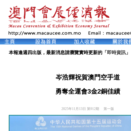
本報逢週四出版，最新消息請瀏覽實時更新的「
即時資訊
」
岑浩輝祝賀澳門空手道
勇奪全運會3金2銅佳績
2025年11月13日 第912期 
第一版