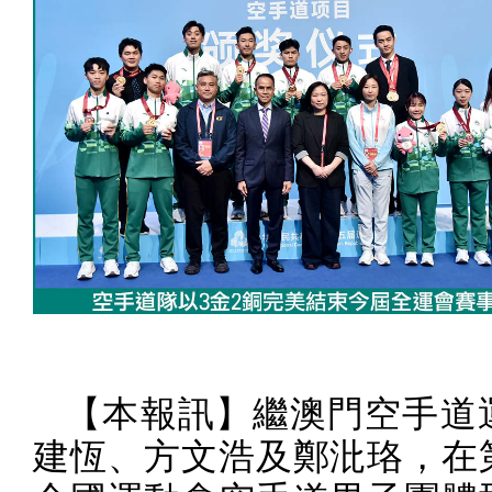
【本報訊】繼澳門空手道
建恆、方文浩及鄭沘珞，在