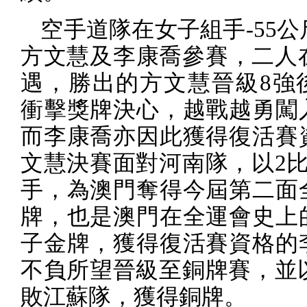
空手道隊在女子組手
-55
公
方文慧及李康喬參賽，二人
遇，勝出的方文慧晉級
8
強
衝擊獎牌決心，越戰越勇闖
而李康喬亦因此獲得復活賽
文慧決賽面對河南隊，以
2
手，為澳門奪得今屆第二面
牌，也是澳門在全運會史上
子金牌，獲得復活賽資格的
不負所望晉級至銅牌賽，並
敗江蘇隊，獲得銅牌。