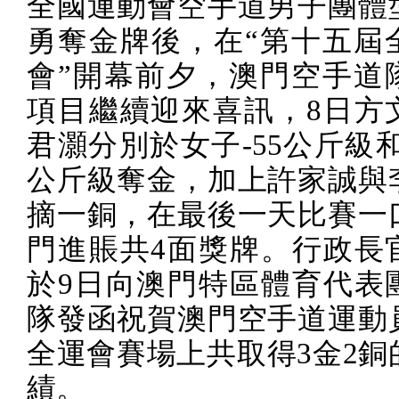
全國運動會空手道男子團體
勇奪金牌後，在“第十五屆
會”開幕前夕，澳門空手道
項目繼續迎來喜訊，
8
日方
君灝分別於女子
-55
公斤級
公斤級奪金，加上許家誠與
摘一銅，在最後一天比賽一
門進賬共
4
面獎牌。行政長
於
9
日向澳門特區體育代表
隊發函祝賀澳門空手道運動
全運會賽場上共取得
3
金
2
銅
績。