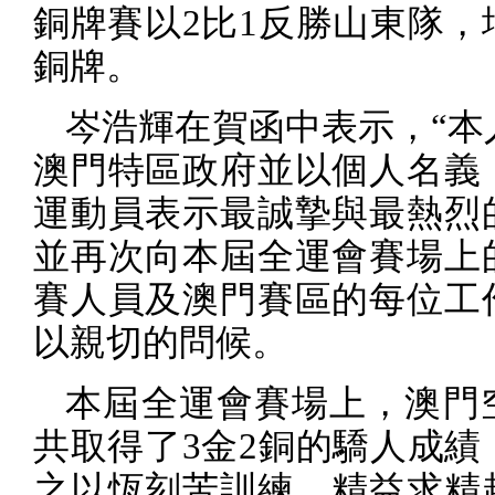
銅牌賽以
2
比
1
反勝山東隊，
銅牌。
岑浩輝在賀函中表示，“本
澳門特區政府並以個人名義
運動員表示最誠摯與最熱烈
並再次向本屆全運會賽場上
賽人員及澳門賽區的每位工
以親切的問候。
本屆全運會賽場上，澳門
共取得了
3
金
2
銅的驕人成績
之以恆刻苦訓練、精益求精