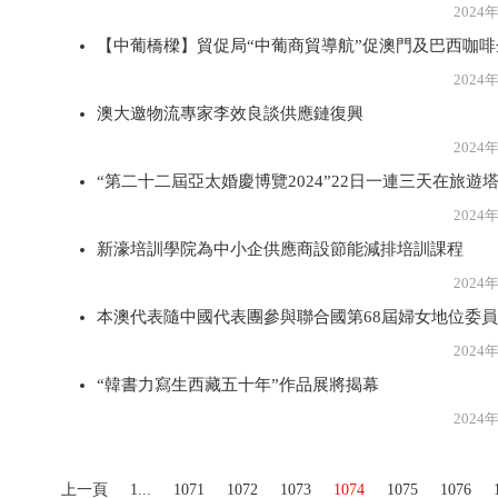
2024年3月2
【中葡橋樑】貿促局“中葡商貿導航”促澳門及巴西咖
2024年3月2
澳大邀物流專家李效良談供應鏈復興
2024年3月2
“第二十二屆亞太婚慶博覽2024”22日一連三天在旅遊
2024年3月2
新濠培訓學院為中小企供應商設節能減排培訓課程
2024年3月2
本澳代表隨中國代表團參與聯合國第68屆婦女地位委
2024年3月2
“韓書力寫生西藏五十年”作品展將揭幕
2024年3月2
上一頁
1...
1071
1072
1073
1074
1075
1076