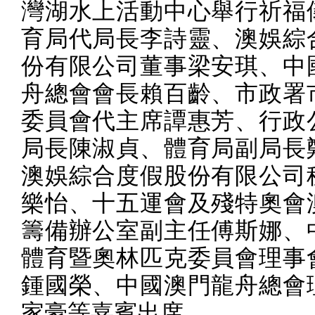
灣湖水上活動中心舉行祈福
育局代局長李詩靈、澳娛綜
份有限公司董事梁安琪、中
舟總會會長賴百齡、市政署
委員會代主席譚惠芳、行政
局長陳淑貞、體育局副局長
澳娛綜合度假股份有限公司
樂怡、十五運會及殘特奧會
籌備辦公室副主任傅斯娜、
體育暨奧林匹克委員會理事
鍾國榮、中國澳門龍舟總會
家豪等嘉賓出席。