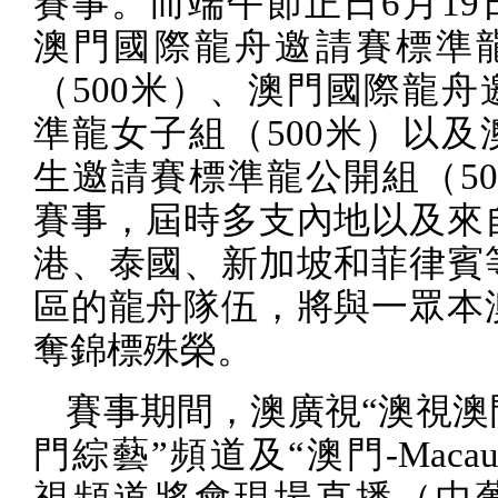
賽事。而端午節正日
6
月
19
澳門國際龍舟邀請賽標準
（
500
米）、澳門國際龍舟
準龍女子組（
500
米）以及
生邀請賽標準龍公開組（
5
賽事，屆時多支內地以及來
港、泰國、新加坡和菲律賓
區的龍舟隊伍，將與一眾本
奪錦標殊榮。
賽事期間，澳廣視“澳視澳
門綜藝”頻道及“澳門
-Maca
視頻道將會現場直播（中