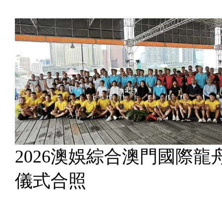
2026澳娛綜合澳門國際龍
儀式合照