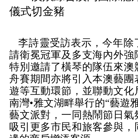
儀式切金豬
李詩靈受訪表示，今年除
請衛冕冠軍及多支海內外強
特別邀請了橫琴的隊伍來澳
舟賽期間亦將引入本澳藝團
遊等互動環節，並聯動文化
南灣•雅文湖畔舉行的“藝遊
藝文派對，一同熱鬧節日氣
吸引更多市民和旅客參與，