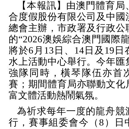
【本報訊】由澳門體育局
合度假股份有限公司及中國
總會主辦，市政署及行政公
的“
2026
澳娛綜合澳門國際龍
將於
6
月
13
日、
14
日及
19
日
水上活動中心舉行。今年匯
強隊同時，橫琴隊伍亦首
賽；期間體育局亦聯動文化
富
文體活動熱鬧氣氛。
為祈求每年一度的龍舟競
行，賽事組委會今（
8
）日