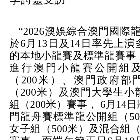
“
2026
澳娛綜合澳門國際龍
於
6
月
13
日及
14
日率先上演
的本地小龍賽及標準龍賽事
進行澳門小龍賽公開組
（
200
米）、澳門政府部
（
200
米）及澳門大學生小
組（
200
米）賽事，
6
月
14
日
門龍舟賽標準龍公開組（
5
女子組（
500
米）及混合組