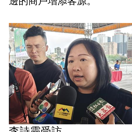
邊的商戶增添客源。
李詩靈受訪