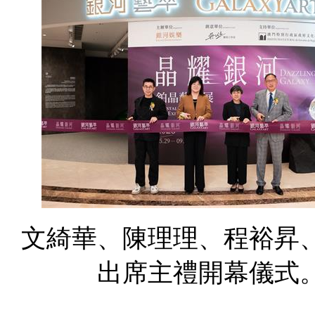
文綺華、陳理理、程裕昇
出席主禮開幕儀式