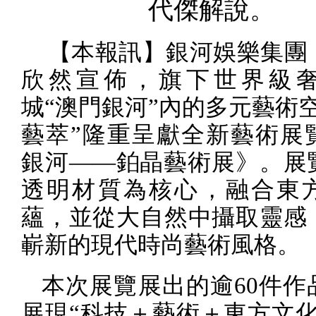
代傑解說。
【本報訊】銀河娛樂集團
欣然宣佈，旗下世界級
城
“
澳門銀河
”
內的多元藝術
藝萃
”
隆重呈獻全新藝術展
銀河
——
鉑晶藝術展》。展
透明材質為核心，融合東
蘊，並從大自然中攝取靈感
嶄新的現代時尚藝術風格。
本次展覽展出的逾
60
件作
展現
“
科技＋藝術＋東方文