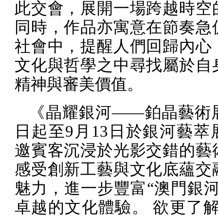
此交會，展開一場跨越時空
同時，作品亦寓意在節奏急
社會中，提醒人們回歸內心
文化與哲學之中尋找屬於自
精神與審美價值。
《晶耀銀河
——
鉑晶藝術
日起至
9
月
13
日於銀河藝萃
邀賓客沉浸於光影交錯的藝
感受創新工藝與文化底蘊交
魅力，進一步豐富
“
澳門銀
卓越的文化體驗。 欲更了