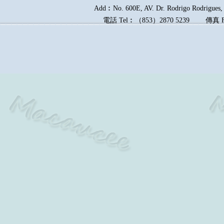
Add︰No. 600E, AV. Dr. Rodrigo Rodrigues, E
電話
Tel︰
（
853
）
2870 5239
傳真