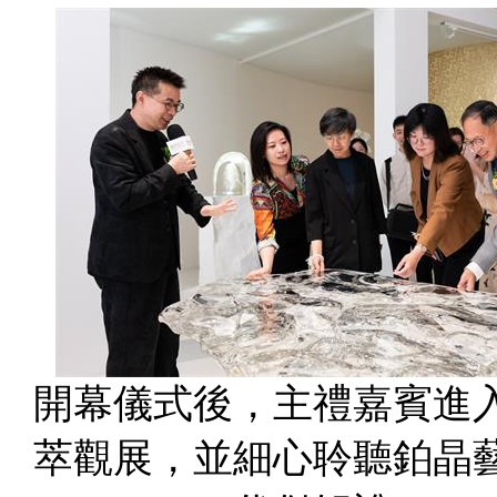
開幕儀式後，主禮嘉賓進
萃觀展，並細心聆聽鉑晶