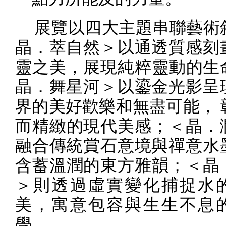
展覽以四大主題串聯藝術
晶．萃自然＞以通透質感刻
靈之美，展現純粹靈動的生
晶．舞星河＞以鎏金光影呈
界的美好歡樂和無盡可能， 
而精緻的現代美感；＜晶．
融合傳統賞石意境與禪意水
含蓄溫潤的東方雅韻；＜晶
＞則透過虛實變化捕捉水
美，寓意包容與生生不息
學。