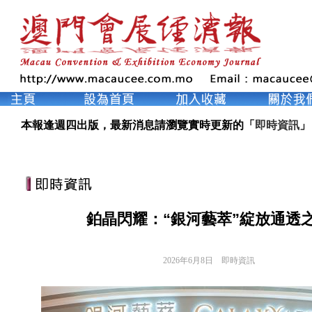
本報逢週四出版，最新消息請瀏覽實時更新的「
即時資訊
」
鉑晶閃耀：“銀河藝萃”綻放通透
2026年6月8日
即時資訊