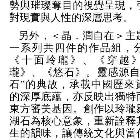
勢與璀璨奪目的視覺呈現，
對現實與人性的深層思考。
另外，＜晶．潤自在＞主
一系列共四件的作品組，
《十面玲瓏》、《穿越
瓏》、《悠石》。靈感源
石
”
的典故，承載中國歷來
的深厚底蘊，亦反映出獨特
東方審美基因。創作以玲瓏
湖石為核心意象，重新詮釋
生的韻味，讓傳統文化與當