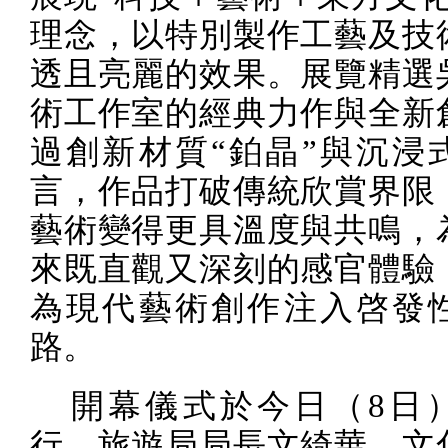
理念，以特別製作工藝及技
透且亮麗的效果。展覽精選
術工作室的經典力作與全新
過創新材質
“
鉑晶
”
與沉浸
言，作品打破傳統欣賞界限
藝術變得更具溫度與共鳴，
來既直觀又深刻的感官體驗
為現代藝術創作注入啓發
路。
開幕儀式於今日（
8
日
行。旅遊局局長文綺華、文