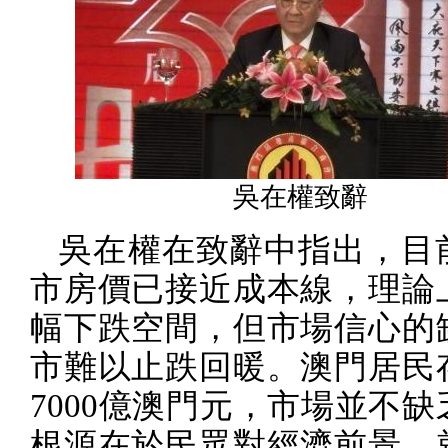
吳在權致辭
吳在權在致辭
中指出，目
市房價已接近成本線，理論
幅下跌空間，但市場信心的
市難以止跌回暖。澳門居民
7000
億澳門元，市場並不缺
根源在於民眾對經濟前景、