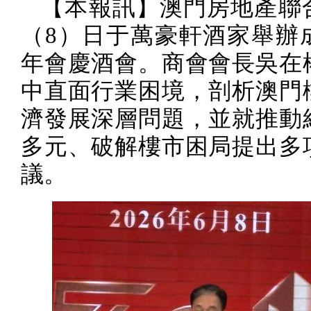
【本報訊】澳門房地產聯
（
8
）日于萬豪軒酒家舉辦
年會慶酒會。商會會長吳在
中直面行業困境，剖析澳門
濟發展深層問題，並就推動
多元、破解樓市困局提出多
議。