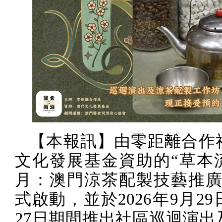
【本報訊】由零距離合作
文化發展基金資助的“草本
月：澳門涼茶配製技藝推廣
式啟動，並於
2026
年
9
月
29
27
日期間推出社區巡迴演出