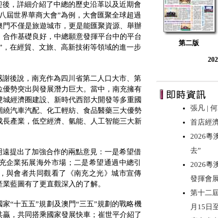
迎後，詳細介紹了中總的歷史沿革以及近期會
八屆世界華商大會”為例，大會匯聚全球超過
澳門不僅是旅遊城市，更是能匯聚資源、舉辦
、合作基礎良好，中總願意發揮平台中的平台
第二版
”，在經貿、文旅、高新技術等領域的進一步
20
感謝後說，南充作為四川省第二人口大市、第
位優勢突出與發展潛力巨大。當中，南充擁有
雙城經濟圈建設、新時代西部大開發等多重國
張凡 |
圍繞汽車汽配、化工輕紡、食品醫藥三大優勢
成長產業，低空經濟、氫能、人工智能三大新
首店經
2026
去”
明遠提出了加強合作的兩點意見：一是希望借
充企業拓展海外市場；二是希望通過中總引
2026
，與會者共同觀看了《南充之光》城市宣傳
發揮會
產業藍圖有了更直觀深入的了解。
第十二屆
家“十五五”規劃及澳門“三五”規劃的戰略機
月15日
共贏，共同搭乘國家發展快車；崔世平介紹了