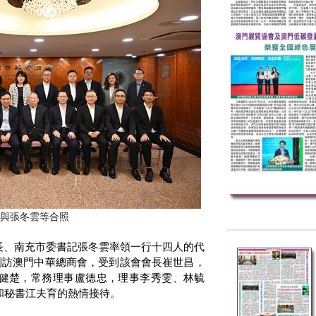
與張冬雲等合照
長、南充市委書記張冬雲率領一行十四人的代
到訪澳門中華總商會，受到該會會長崔世昌，
健楚，常務理事盧德忠，理事李秀雯、林毓
和秘書江夫育的熱情接待。