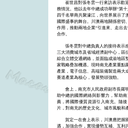
崔世昌對張冬雲一行來訪表示歡
務情況。他以去年中總成功舉辦“第十
四千名華商共聚濠江，向世界展示了
國際盛事的舞台。川澳兩地關係密切
作用，推動兩地企業“引進來、走出去
合作。
張冬雲對中總負責人的接待表示
三大消費城市及省域經濟副中心，區
綜合立體交通網絡，並面臨成渝地區
家戰略疊加機遇。現時南充產業重點
產業，電子信息、高端裝備製造兩大
賽道產業為核心，發展勢頭強勁。
會上，南充市人民政府副市長羅
助中總的國際網絡與影響力，幫助南
薦，將國際優質資源引入南充。隨後
片，對南充的歷史文化、城市風貌和
賀定一在會上表示，川澳應把握國
遇，加強合作，實現優勢互補、互利