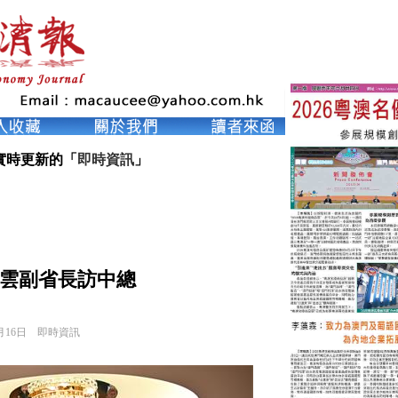
實時更新的「
即時資訊
」
雲副省長訪中總
月16日
即時資訊