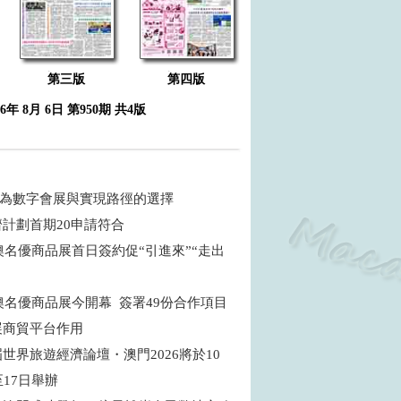
第三版
第四版
26年 8月 6日 第950期 共4版
 何為數字會展與實現路徑的選擇
濟計劃首期20申請符合
粵澳名優商品展首日簽約促“引進來”“走出
粵澳名優商品展今開幕 簽署49份合作項目
展商貿平台作用
世界旅遊經濟論壇・澳門2026將於10
至17日舉辦