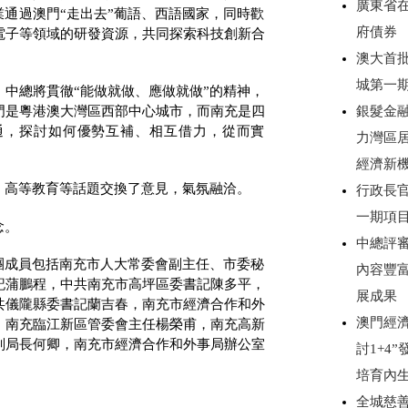
廣東省
業通過澳門“走出去”葡語、西語國家，同時歡
府債券
電子等領域的研發資源，共同探索科技創新合
澳大首
城第一
中總將貫徹“能做就做、應做就做”的精神，
銀髮金
門是粵港澳大灣區西部中心城市，而南充是四
通，探討如何優勢互補、相互借力，從而實
力灣區
經濟新
、高等教育等話題交換了意見，氣氛融洽。
行政長
一期項
念。
中總評審
團成員包括南充市人大常委會副主任、市委秘
內容豐
記蒲鵬程，中共南充市高坪區委書記陳多平，
展成果
共儀隴縣委書記蘭吉春，南充市經濟合作和外
澳門經濟
、南充臨江新區管委會主任楊榮甫，南充高新
副局長何卿，南充市經濟合作和外事局辦公室
討1+4
培育內
全城慈