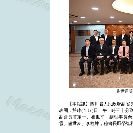
崔世昌等
【本報訊】四川省人民政府副省
表團，於昨
(
１５
)
日上午十時三十分
副會長賀定一、崔世平，副理事長余
霞、盧世豪、李柱坤，秘書長區榮智