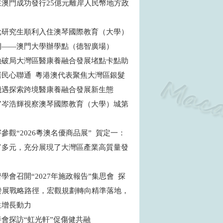
在澳門成功發行25億元離岸人民幣地方政
批研究生順利入住澳琴國際教育（大學）
期——澳門大學辦學點（德智廣場）
融破局大灣區醫康養融合發展堵點卡點助
居民心聯通 粵港澳代表聚焦大灣區銀髮
機遇探索跨境醫康養融合發展新生態
官岑浩輝視察澳琴國際教育（大學）城第
目
參觀“2026粵澳名優商品展” 賀定一：
富多元，充分展現了大灣區產業高質量發
學會召開“2027年施政報告”集思會 探
”發展戰略路徑，宏觀規劃轉向精準落地，
生增長動力
善會探訪“虹光軒”促傷健共融