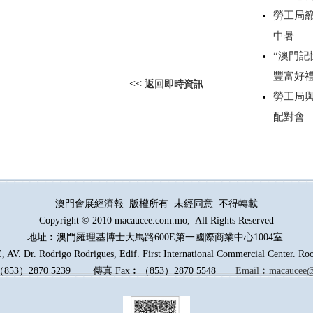
勞工局
中暑
“澳門記
豐富好
<<
返回即時資訊
勞工局
配對會
澳門會展經濟報 版權所有 未經同意 不得轉載
Copyright © 2010 macaucee.com.mo, All Rights Reserved
地址︰澳門羅理基博士大馬路
600E
第一國際商業中心1004室
AV. Dr. Rodrigo Rodrigues, Edif. First International Commercial Center. R
（
853
）
2870 5239
傳真
Fax︰
（
853
）
2870 5548
Email︰
macaucee@