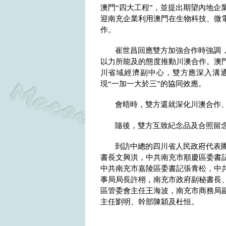
澳門“四大工程”，並提出期望內地企
迎南充企業利用澳門在生物科技、微
作。
崔世昌回應雙方加強合作時強調，
以力所能及的態度推動川澳合作。澳
川省域經濟副中心，雙方應深入溝
現“一加一大於三”的協同效應。
會晤時，雙方還就深化川澳合作
隨後，雙方互致紀念品及合照留
到訪中總的四川省人民政府代表
書長文興洪，中共南充市順慶區委書
中共南充市嘉陵區委書記張青松，中
事局局長許栩，南充市政府副秘書長
區管委會主任王海波，南充市商務局
主任劉明、幹部陳穎及杜恒。