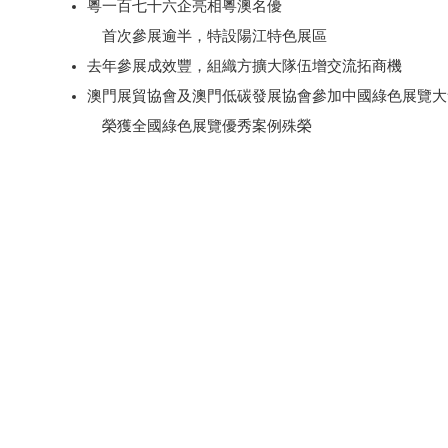
粵一百七十六企亮相粵澳名優
首次參展逾半，特設陽江特色展區
去年參展成效豐，組織方擴大隊伍增交流拓商機
澳門展貿協會及澳門低碳發展協會參加中國綠色展覽大
榮獲全國綠色展覽優秀案例殊榮